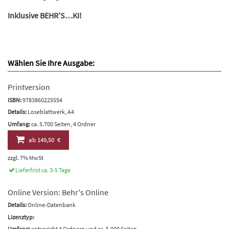
Inklusive BEHR’S…KI!
Wählen Sie Ihre Ausgabe:
Printversion
ISBN:
9783860225554
Details:
Loseblattwerk, A4
Umfang:
ca. 5.700 Seiten, 4 Ordner
ab
149,50 €
zzgl. 7% MwSt
Lieferfrist ca. 3-5 Tage
Online Version: Behr's Online
Details:
Online-Datenbank
Lizenztyp:
Umfang:
entspricht 4 Ordnern und ca. 5.000 Seiten