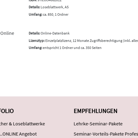
Details:
Loseblattwerk, A5
Umfang:
ca. 850, 1 Ordner
 Online
Details:
Online-Datenbank
Lizenztyp:
Einzelplatzlizenz, 12 Monate Zugriffsberechtigung (inkl. all
Umfang:
entspricht 1 Ordner und ca. 350 Seiten
FOLIO
EMPFEHLUNGEN
her & Loseblattwerke
Lehrke-Seminar-Pakete
..ONLINE Angebot
Seminar-Vorteils-Pakete Profes