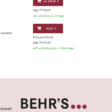
ab
149,50 €
zzgl. 7% MwSt
Lieferfrist ca. 3-5 Tage
55,00 €
er Updates)
Preis pro Monat
zzgl. 7% MwSt
Freischaltung ca. 1-2 Werktage
sionell