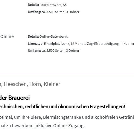
Details:
Loseblattwerk, A5
Umfang:
ca. 3.500 Seiten, 3 Ordner
 Online
Details:
Online-Datenbank
Lizenztyp:
Einzelplatzlizenz, 12 Monate Zugriffsberechtigung (inkl. all
Umfang:
ca. 3.500 Seiten, 3 Ordner
h
,
Heeschen
,
Horn
,
Kleiner
er Brauerei
 technischen, rechtlichen und ökonomischen Fragestellungen!
ptimal, um Ihre Biere, Biermischgetränke und alkoholfreien Geträ
mal zu bewerben. Inklusive Online-Zugang!