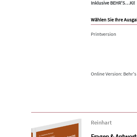
Inklusive BEHR'S…KI!
Wählen Sie Ihre Ausga
Printversion
Online Version: Behr's
Reinhart
Fragen & Antwort