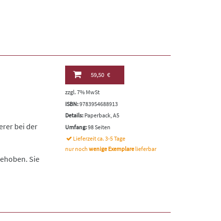
59,50 €
zzgl. 7% MwSt
ISBN:
9783954688913
Details:
Paperback, A5
erer bei der
Umfang:
98 Seiten
Lieferzeit ca. 3-5 Tage
nur noch
wenige Exemplare
lieferbar
gehoben. Sie