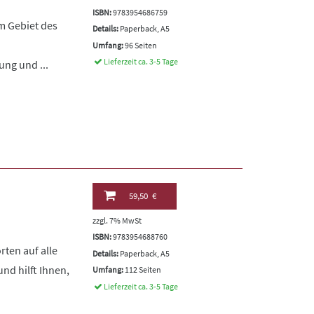
ISBN:
9783954686759
m Gebiet des
Details:
Paperback, A5
Umfang:
96 Seiten
Lieferzeit ca. 3-5 Tage
ung und ...
59,50 €
zzgl. 7% MwSt
ISBN:
9783954688760
rten auf alle
Details:
Paperback, A5
nd hilft Ihnen,
Umfang:
112 Seiten
Lieferzeit ca. 3-5 Tage