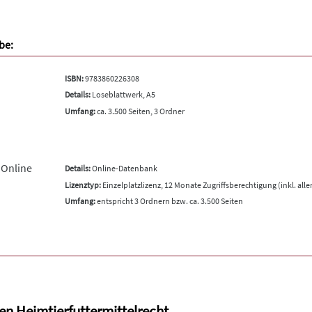
be:
ISBN:
9783860226308
Details:
Loseblattwerk, A5
Umfang:
ca. 3.500 Seiten, 3 Ordner
 Online
Details:
Online-Datenbank
Lizenztyp:
Einzelplatzlizenz, 12 Monate Zugriffsberechtigung (inkl. all
Umfang:
entspricht 3 Ordnern bzw. ca. 3.500 Seiten
en Heimtierfuttermittelrecht