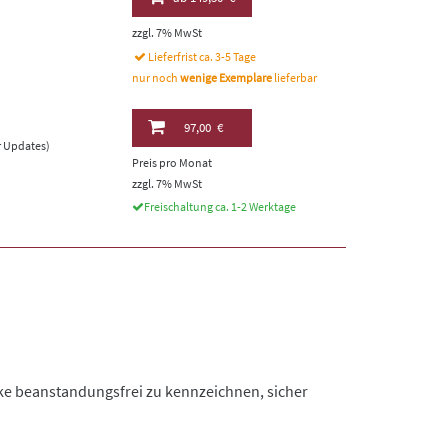
zzgl. 7% MwSt
Lieferfrist ca. 3-5 Tage
nur noch
wenige Exemplare
lieferbar
97,00 €
er Updates)
Preis pro Monat
zzgl. 7% MwSt
Freischaltung ca. 1-2 Werktage
nke beanstandungsfrei zu kennzeichnen, sicher