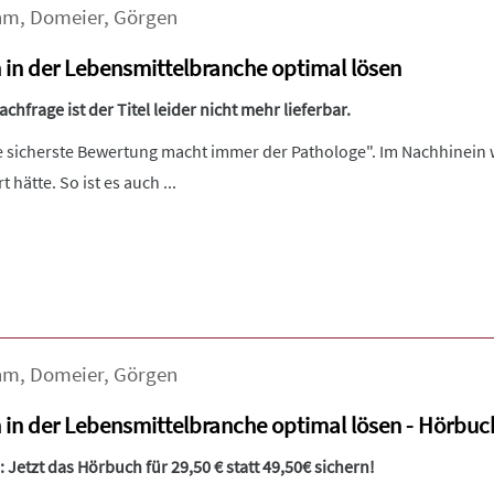
hm
,
Domeier
,
Görgen
 in der Lebensmittelbranche optimal lösen
hfrage ist der Titel leider nicht mehr lieferbar.
e sicherste Bewertung macht immer der Pathologe". Im Nachhinein w
 hätte. So ist es auch ...
hm
,
Domeier
,
Görgen
n in der Lebensmittelbranche optimal lösen - Hörbuc
 Jetzt das Hörbuch für 29,50 € statt 49,50€ sichern!