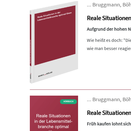
...
Bruggmann
,
Bö
Reale Situationen
Aufgrund der hohen Nac
Wie heißt es doch: "Di
wie man besser reagiert
...
Bruggmann
,
Bö
Reale Situatione
Früh kaufen lohnt sich: