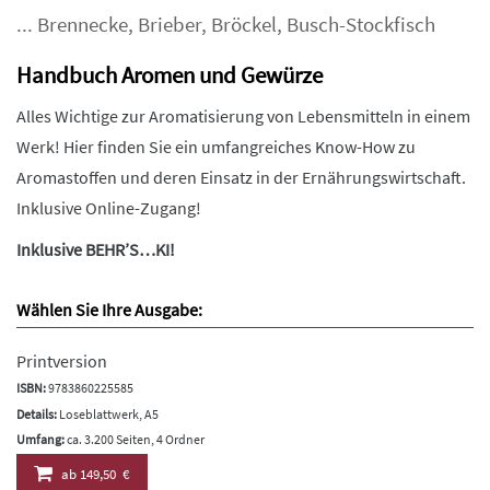
...
Brennecke
,
Brieber
,
Bröckel
,
Busch-Stockfisch
Handbuch Aromen und Gewürze
Alles Wichtige zur Aromatisierung von Lebensmitteln in einem
Werk! Hier finden Sie ein umfangreiches Know-How zu
Aromastoffen und deren Einsatz in der Ernährungswirtschaft.
Inklusive Online-Zugang!
Inklusive BEHR’S…KI!
Wählen Sie Ihre Ausgabe:
Printversion
ISBN:
9783860225585
Details:
Loseblattwerk, A5
Umfang:
ca. 3.200 Seiten, 4 Ordner
ab
149,50 €