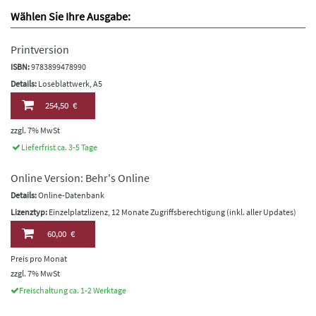
Wählen Sie Ihre Ausgabe:
Printversion
ISBN:
9783899478990
Details:
Loseblattwerk, A5
254,50 €
zzgl. 7% MwSt
Lieferfrist ca. 3-5 Tage
Online Version: Behr's Online
Details:
Online-Datenbank
Lizenztyp:
Einzelplatzlizenz, 12 Monate Zugriffsberechtigung (inkl. aller Updates)
60,00 €
Preis pro Monat
zzgl. 7% MwSt
Freischaltung ca. 1-2 Werktage