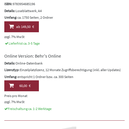
ISBN:
9783954685196
Details:
Loseblattwerk, A4
Umfang:
ca. 1750 Seiten, 2 Ordner
ab
149,50 €
zzgl. 7% MwSt
Lieferfrist ca. 3-5 Tage
Online Version: Behr's Online
Details:
Online-Datenbank
Lizenztyp:
Einzelplatzlizenz, 12 Monate Zugriffsberechtigung (inkl. aller Updates)
Umfang:
entspricht 1 Ordner bzw. ca. 300 Seiten
60,00 €
Preis pro Monat
zzgl. 7% MwSt
Freischaltung ca. 1-2 Werktage