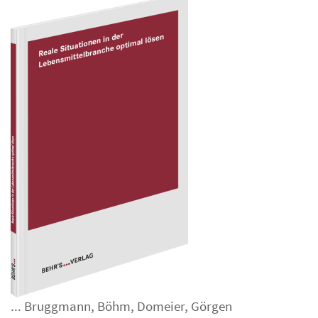
...
Bruggmann
,
Böhm
,
Domeier
,
Görgen