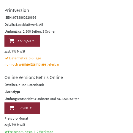
Printversion
ISBN:
9783860220696
Details:
Loseblattwerk, A5
Umfang:
ca. 2.500 Seiten, 3 Ordner
ab
99,50 €
zzgl. 7% MwSt
Lieferfrist ca. 3-5 Tage
nur noch
wenige Exemplare
lieferbar
Online Version: Behr's Online
Details:
Online-Datenbank
Lizenztyp:
Umfang:
entspricht 3 Ordnern und ca. 2.500 Seiten
76,00 €
Preis pro Monat
zzgl. 7% MwSt
Freischaltung ca. 1-2 Werktage