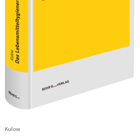
Kulow