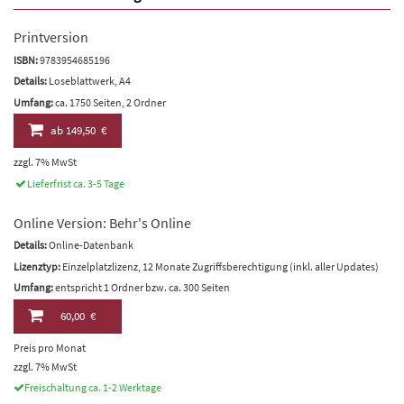
Printversion
ISBN:
9783954685196
Details:
Loseblattwerk, A4
Umfang:
ca. 1750 Seiten, 2 Ordner
ab
149,50 €
zzgl. 7% MwSt
Lieferfrist ca. 3-5 Tage
Online Version: Behr's Online
Details:
Online-Datenbank
Lizenztyp:
Einzelplatzlizenz, 12 Monate Zugriffsberechtigung (inkl. aller Updates)
Umfang:
entspricht 1 Ordner bzw. ca. 300 Seiten
60,00 €
Preis pro Monat
zzgl. 7% MwSt
Freischaltung ca. 1-2 Werktage