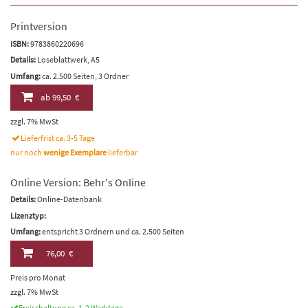
Printversion
ISBN:
9783860220696
Details:
Loseblattwerk, A5
Umfang:
ca. 2.500 Seiten, 3 Ordner
ab
99,50 €
zzgl. 7% MwSt
Lieferfrist ca. 3-5 Tage
nur noch
wenige Exemplare
lieferbar
Online Version: Behr's Online
Details:
Online-Datenbank
Lizenztyp:
Umfang:
entspricht 3 Ordnern und ca. 2.500 Seiten
76,00 €
Preis pro Monat
zzgl. 7% MwSt
Freischaltung ca. 1-2 Werktage