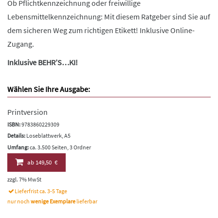
Ob Pflichtkennzeichnung oder freiwillige
Lebensmittelkennzeichnung: Mit diesem Ratgeber sind Sie auf
dem sicheren Weg zum richtigen Etikett! Inklusive Online-
Zugang.
Inklusive BEHR’S…KI!
Wählen Sie Ihre Ausgabe:
Printversion
ISBN:
9783860229309
Details:
Loseblattwerk, A5
Umfang:
ca. 3.500 Seiten, 3 Ordner
ab
149,50 €
zzgl. 7% MwSt
Lieferfrist ca. 3-5 Tage
nur noch
wenige Exemplare
lieferbar