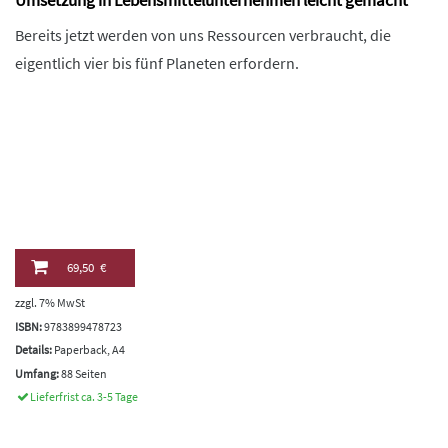
Umsetzung in Lebensmittelunternehmen leicht gemacht
Bereits jetzt werden von uns Ressourcen verbraucht, die
eigentlich vier bis fünf Planeten erfordern.
69,50 €
zzgl. 7% MwSt
ISBN:
9783899478723
Details:
Paperback, A4
Umfang:
88 Seiten
Lieferfrist ca. 3-5 Tage