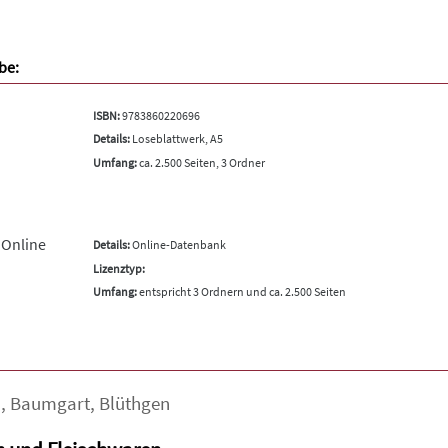
be:
ISBN:
9783860220696
Details:
Loseblattwerk, A5
Umfang:
ca. 2.500 Seiten, 3 Ordner
 Online
Details:
Online-Datenbank
Lizenztyp:
Umfang:
entspricht 3 Ordnern und ca. 2.500 Seiten
a
,
Baumgart
,
Blüthgen