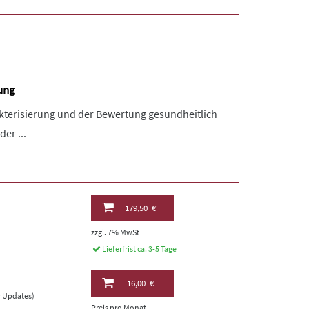
rung
akterisierung und der Bewertung gesundheitlich
er ...
179,50 €
zzgl. 7% MwSt
Lieferfrist ca. 3-5 Tage
16,00 €
er Updates)
Preis pro Monat