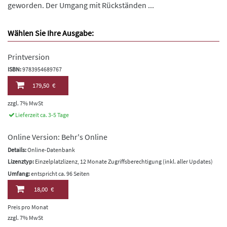
geworden. Der Umgang mit Rückständen ...
Wählen Sie Ihre Ausgabe:
Printversion
ISBN:
9783954689767
179,50 €
zzgl. 7% MwSt
Lieferzeit ca. 3-5 Tage
Online Version: Behr's Online
Details:
Online-Datenbank
Lizenztyp:
Einzelplatzlizenz, 12 Monate Zugriffsberechtigung (inkl. aller Updates)
Umfang:
entspricht ca. 96 Seiten
18,00 €
Preis pro Monat
zzgl. 7% MwSt