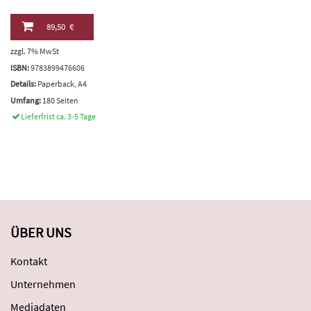
89,50 €
zzgl. 7% MwSt
ISBN:
9783899476606
Details:
Paperback, A4
Umfang:
180 Seiten
Lieferfrist ca. 3-5 Tage
ÜBER UNS
Kontakt
Unternehmen
Mediadaten