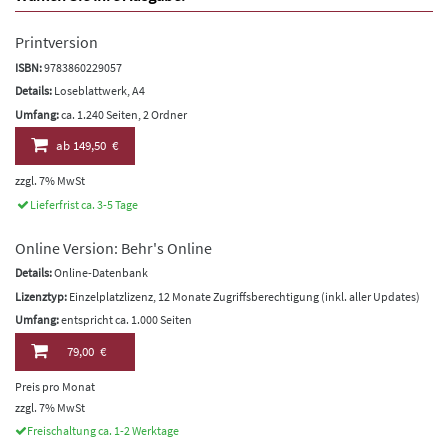
Printversion
ISBN:
9783860229057
Details:
Loseblattwerk, A4
Umfang:
ca. 1.240 Seiten, 2 Ordner
ab
149,50 €
zzgl. 7% MwSt
Lieferfrist ca. 3-5 Tage
Online Version: Behr's Online
Details:
Online-Datenbank
Lizenztyp:
Einzelplatzlizenz, 12 Monate Zugriffsberechtigung (inkl. aller Updates)
Umfang:
entspricht ca. 1.000 Seiten
79,00 €
Preis pro Monat
zzgl. 7% MwSt
Freischaltung ca. 1-2 Werktage