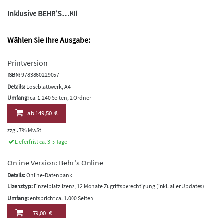
Inklusive BEHR’S…KI!
Wählen Sie Ihre Ausgabe:
Printversion
ISBN:
9783860229057
Details:
Loseblattwerk, A4
Umfang:
ca. 1.240 Seiten, 2 Ordner
ab
149,50 €
zzgl. 7% MwSt
Lieferfrist ca. 3-5 Tage
Online Version: Behr's Online
Details:
Online-Datenbank
Lizenztyp:
Einzelplatzlizenz, 12 Monate Zugriffsberechtigung (inkl. aller Updates)
Umfang:
entspricht ca. 1.000 Seiten
79,00 €