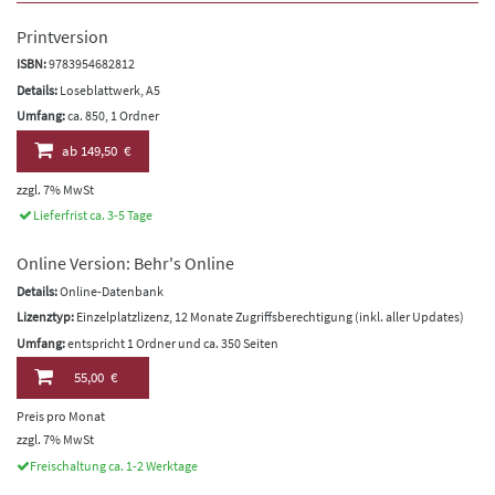
Printversion
ISBN:
9783954682812
Details:
Loseblattwerk, A5
Umfang:
ca. 850, 1 Ordner
ab
149,50 €
zzgl. 7% MwSt
Lieferfrist ca. 3-5 Tage
Online Version: Behr's Online
Details:
Online-Datenbank
Lizenztyp:
Einzelplatzlizenz, 12 Monate Zugriffsberechtigung (inkl. aller Updates)
Umfang:
entspricht 1 Ordner und ca. 350 Seiten
55,00 €
Preis pro Monat
zzgl. 7% MwSt
Freischaltung ca. 1-2 Werktage