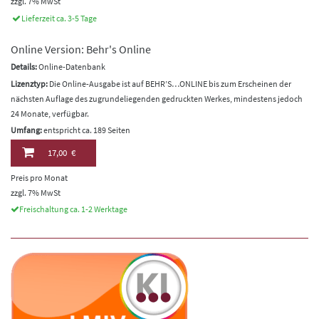
zzgl. 7% MwSt
Lieferzeit ca. 3-5 Tage
Online Version: Behr's Online
Details:
Online-Datenbank
Lizenztyp:
Die Online-Ausgabe ist auf BEHR’S…ONLINE bis zum Erscheinen der
nächsten Auflage des zugrundeliegenden gedruckten Werkes, mindestens jedoch
24 Monate, verfügbar.
Umfang:
entspricht ca. 189 Seiten
17,00 €
Preis pro Monat
zzgl. 7% MwSt
Freischaltung ca. 1-2 Werktage