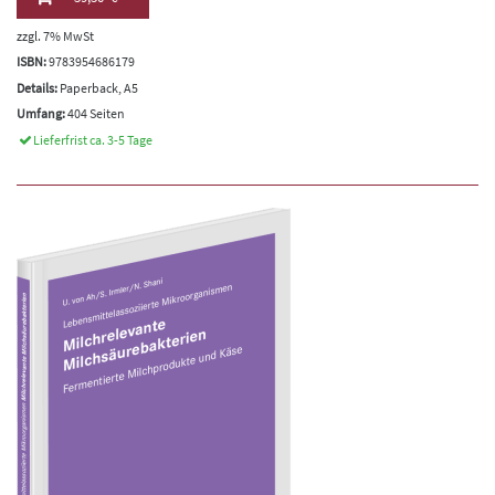
zzgl. 7% MwSt
ISBN:
9783954686179
Details:
Paperback, A5
Umfang:
404 Seiten
Lieferfrist ca. 3-5 Tage