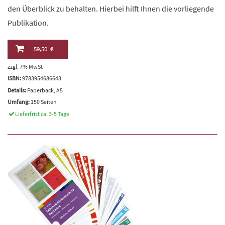
den Überblick zu behalten. Hierbei hilft Ihnen die vorliegende
Publikation.
59,50 €
zzgl. 7% MwSt
ISBN:
9783954686643
Details:
Paperback, A5
Umfang:
150 Seiten
Lieferfrist ca. 3-5 Tage