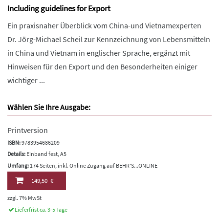
Including guidelines for Export
Ein praxisnaher Überblick vom China-und Vietnamexperten
Dr. Jörg-Michael Scheil zur Kennzeichnung von Lebensmitteln
in China und Vietnam in englischer Sprache, ergänzt mit
Hinweisen für den Export und den Besonderheiten einiger
wichtiger ...
Wählen Sie Ihre Ausgabe:
Printversion
ISBN:
9783954686209
Details:
Einband fest, A5
Umfang:
174 Seiten, inkl. Online Zugang auf BEHR'S...ONLINE
149,50 €
zzgl. 7% MwSt
Lieferfrist ca. 3-5 Tage