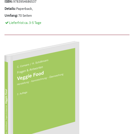
ISBN:
9783954686537
Details:
Paperback,
Umfang:
70 Seiten
Lieferfrist ca. 3-5 Tage