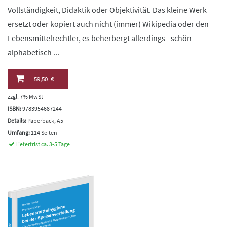
Vollständigkeit, Didaktik oder Objektivität. Das kleine Werk
ersetzt oder kopiert auch nicht (immer) Wikipedia oder den
Lebensmittelrechtler, es beherbergt allerdings - schön
alphabetisch ...
59,50 €
zzgl. 7% MwSt
ISBN:
9783954687244
Details:
Paperback, A5
Umfang:
114 Seiten
Lieferfrist ca. 3-5 Tage