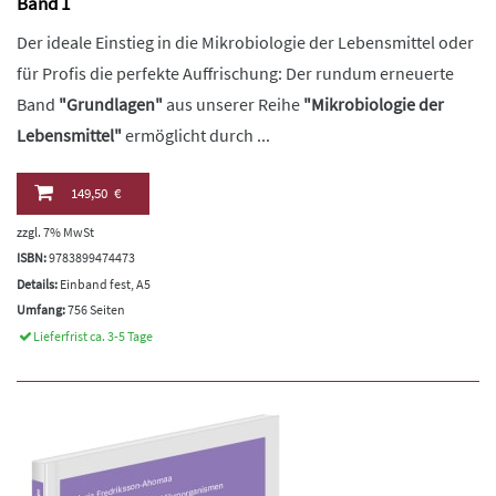
Band 1
Der ideale Einstieg in die Mikrobiologie der Lebensmittel oder
für Profis die perfekte Auffrischung: Der rundum erneuerte
Band
"Grundlagen"
aus unserer Reihe
"Mikrobiologie der
Lebensmittel"
ermöglicht durch ...
149,50 €
zzgl. 7% MwSt
ISBN:
9783899474473
Details:
Einband fest, A5
Umfang:
756 Seiten
Lieferfrist ca. 3-5 Tage