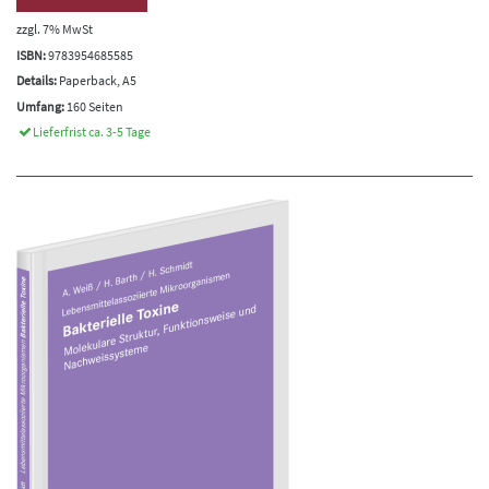
zzgl. 7% MwSt
ISBN:
9783954685585
Details:
Paperback, A5
Umfang:
160 Seiten
Lieferfrist ca. 3-5 Tage