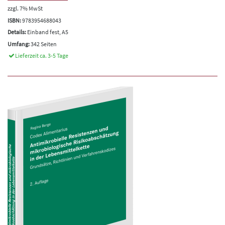
zzgl. 7% MwSt
ISBN:
9783954688043
Details:
Einband fest, A5
Umfang:
342 Seiten
Lieferzeit ca. 3-5 Tage