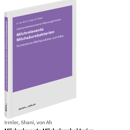
Irmler
,
Shani
,
von Ah