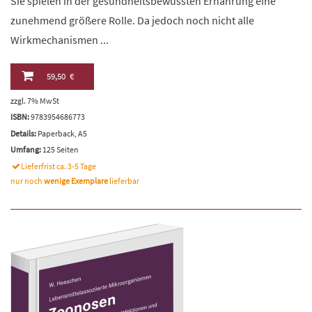
Sie spielen in der gesundheitsbewussten Ernährung eine
zunehmend größere Rolle. Da jedoch noch nicht alle
Wirkmechanismen ...
59,50 €
zzgl. 7% MwSt
ISBN:
9783954686773
Details:
Paperback, A5
Umfang:
125 Seiten
Lieferfrist ca. 3-5 Tage
nur noch
wenige Exemplare
lieferbar