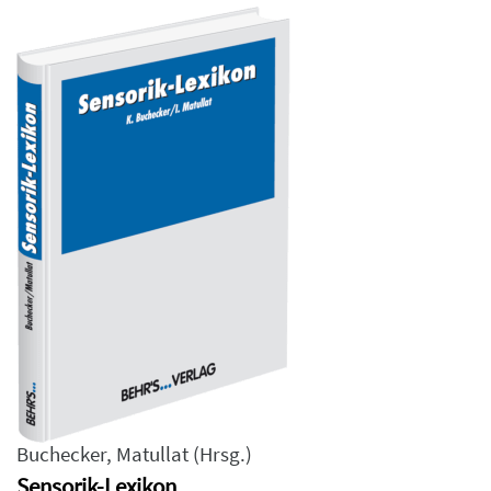
Buchecker
,
Matullat
(Hrsg.)
Sensorik-Lexikon