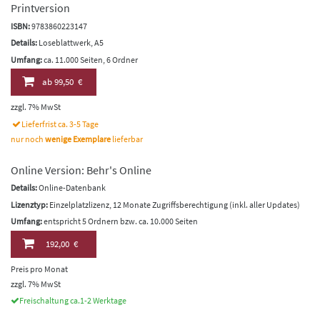
Printversion
ISBN:
9783860223147
Details:
Loseblattwerk, A5
Umfang:
ca. 11.000 Seiten, 6 Ordner
ab
99,50 €
zzgl. 7% MwSt
Lieferfrist ca. 3-5 Tage
nur noch
wenige Exemplare
lieferbar
Online Version: Behr's Online
Details:
Online-Datenbank
Lizenztyp:
Einzelplatzlizenz, 12 Monate Zugriffsberechtigung (inkl. aller Updates)
Umfang:
entspricht 5 Ordnern bzw. ca. 10.000 Seiten
192,00 €
Preis pro Monat
zzgl. 7% MwSt
Freischaltung ca.1-2 Werktage