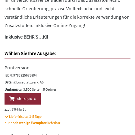
Ihr unverzichtbarer Leitfaden durch das Zusatzstoffrecht:
schnelle Orientierung, präzise Volltextsuche und leicht
verständliche Erläuterungen für die korrekte Verwendung von
Zusatzstoffen. Inklusive Online-Zugang!
Inklusive BEHR'S…KI!
Wählen Sie Ihre Ausgabe:
Printversion
ISBN:
9783925673894
Details:
Loseblattwerk, A5
Umfang:
ca. 3.500 Seiten, 5 Ordner
ab
149,50 €
zzgl. 7% MwSt
Lieferfrist ca. 3-5 Tage
nur noch
wenige Exemplare
lieferbar