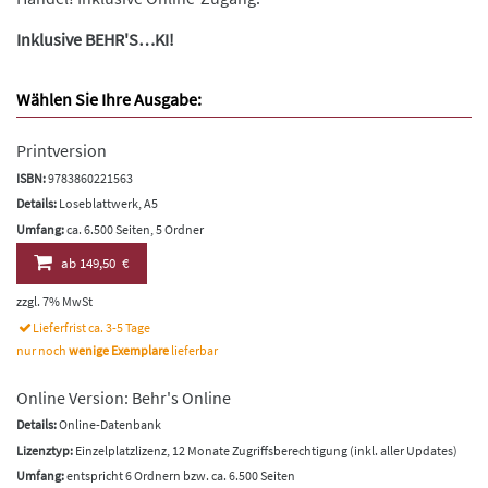
Inklusive BEHR'S…KI!
Wählen Sie Ihre Ausgabe:
Printversion
ISBN:
9783860221563
Details:
Loseblattwerk, A5
Umfang:
ca. 6.500 Seiten, 5 Ordner
ab
149,50 €
zzgl. 7% MwSt
Lieferfrist ca. 3-5 Tage
nur noch
wenige Exemplare
lieferbar
Online Version: Behr's Online
Details:
Online-Datenbank
Lizenztyp:
Einzelplatzlizenz, 12 Monate Zugriffsberechtigung (inkl. aller Updates)
Umfang:
entspricht 6 Ordnern bzw. ca. 6.500 Seiten