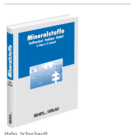
Hahn
,
Schuchardt