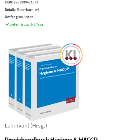
ISBN:
9783899471373
Details:
Paperback, A4
Umfang:
88 Seiten
Lieferfrist ca. 3-5 Tage
Lehmkuhl
(Hrsg.)
Praxishandbuch Hygiene & HACCP