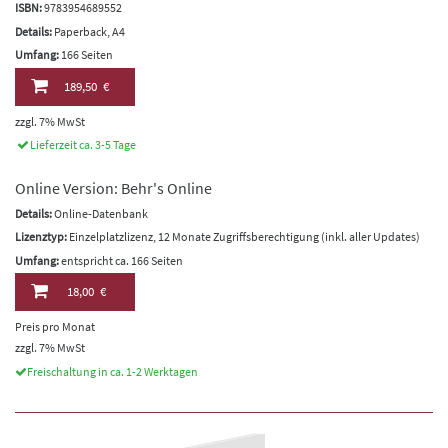
ISBN:
9783954689552
Details:
Paperback, A4
Umfang:
166 Seiten
189,50 €
zzgl. 7% MwSt
Lieferzeit ca. 3-5 Tage
Online Version: Behr's Online
Details:
Online-Datenbank
Lizenztyp:
Einzelplatzlizenz, 12 Monate Zugriffsberechtigung (inkl. aller Updates)
Umfang:
entspricht ca. 166 Seiten
18,00 €
Preis pro Monat
zzgl. 7% MwSt
Freischaltung in ca. 1-2 Werktagen