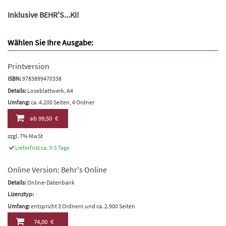
Inklusive BEHR'S...KI!
Wählen Sie Ihre Ausgabe:
Printversion
ISBN:
9783899470338
Details:
Loseblattwerk, A4
Umfang:
ca. 4.200 Seiten, 4 Ordner
ab
99,50 €
zzgl. 7% MwSt
Lieferfrist ca. 3-5 Tage
Online Version: Behr's Online
Details:
Online-Datenbank
Lizenztyp:
Umfang:
entspricht 3 Ordnern und ca. 2.900 Seiten
74,00 €