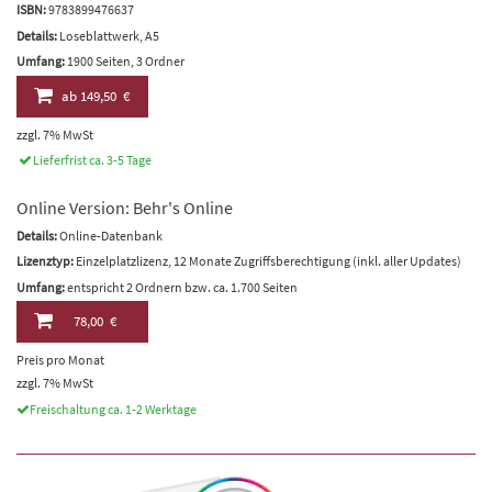
ISBN:
9783899476637
Details:
Loseblattwerk, A5
Umfang:
1900 Seiten, 3 Ordner
ab
149,50 €
zzgl. 7% MwSt
Lieferfrist ca. 3-5 Tage
Online Version: Behr's Online
Details:
Online-Datenbank
Lizenztyp:
Einzelplatzlizenz, 12 Monate Zugriffsberechtigung (inkl. aller Updates)
Umfang:
entspricht 2 Ordnern bzw. ca. 1.700 Seiten
78,00 €
Preis pro Monat
zzgl. 7% MwSt
Freischaltung ca. 1-2 Werktage