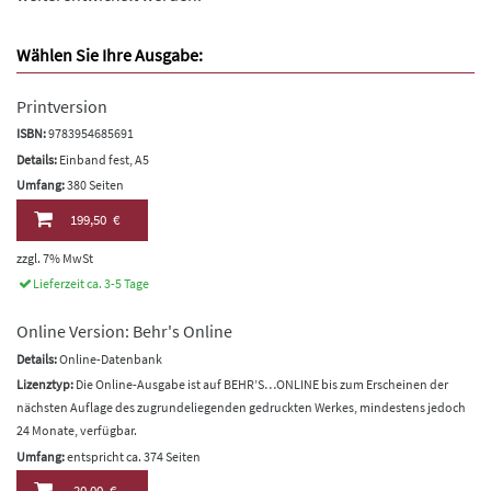
Wählen Sie Ihre Ausgabe:
Printversion
ISBN:
9783954685691
Details:
Einband fest, A5
Umfang:
380 Seiten
199,50 €
zzgl. 7% MwSt
Lieferzeit ca. 3-5 Tage
Online Version: Behr's Online
Details:
Online-Datenbank
Lizenztyp:
Die Online-Ausgabe ist auf BEHR’S…ONLINE bis zum Erscheinen der
nächsten Auflage des zugrundeliegenden gedruckten Werkes, mindestens jedoch
24 Monate, verfügbar.
Umfang:
entspricht ca. 374 Seiten
20,00 €