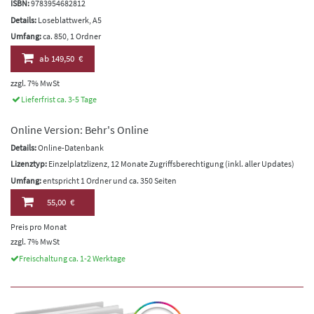
ISBN:
9783954682812
Details:
Loseblattwerk, A5
Umfang:
ca. 850, 1 Ordner
ab
149,50 €
zzgl. 7% MwSt
Lieferfrist ca. 3-5 Tage
Online Version: Behr's Online
Details:
Online-Datenbank
Lizenztyp:
Einzelplatzlizenz, 12 Monate Zugriffsberechtigung (inkl. aller Updates)
Umfang:
entspricht 1 Ordner und ca. 350 Seiten
55,00 €
Preis pro Monat
zzgl. 7% MwSt
Freischaltung ca. 1-2 Werktage