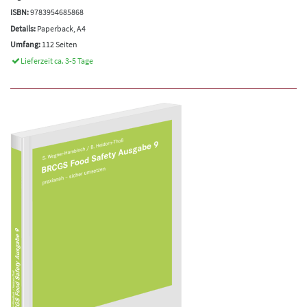
ISBN:
9783954685868
Details:
Paperback, A4
Umfang:
112 Seiten
Lieferzeit ca. 3-5 Tage