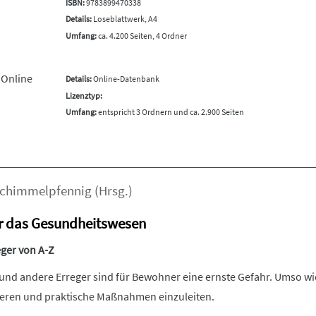
ISBN:
9783899470338
Details:
Loseblattwerk, A4
Umfang:
ca. 4.200 Seiten, 4 Ordner
 Online
Details:
Online-Datenbank
Lizenztyp:
Umfang:
entspricht 3 Ordnern und ca. 2.900 Seiten
chimmelpfennig
(Hrsg.)
r das Gesundheitswesen
eger von A-Z
und andere Erreger sind für Bewohner eine ernste Gefahr. Umso wich
mieren und praktische Maßnahmen einzuleiten.