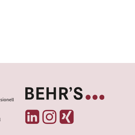
sionell
l