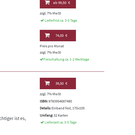
ab
99,50 €
zzgl. 7% MwSt
Lieferfrist ca. 3-5 Tage
74,00 €
Preis pro Monat
zzgl. 7% MwSt
Freischaltung ca. 1-2 Werktage
39,50 €
zzgl. 7% MwSt
ISBN:
9783954687480
Details:
Einband fest, 170x105
Umfang:
32 Karten
tiger ist es,
Lieferzeit ca. 3-5 Tage