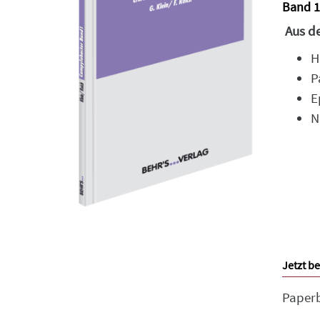
Band 1
Aus d
H
P
E
N
Jetzt be
Paper