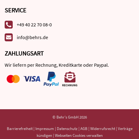
SERVICE
+49 40 22 70 08-0
info@behrs.de
ZAHLUNGSART
Wir liefern per Rechnung, Kreditkarte oder Paypal.
© Behr's GmbH 2026
Barrierefreiheit
|
Impressum
|
Datenschutz
|
AGB
|
Widerrufsrecht
|
Verträge
kündigen
|
Webseiten Cookies verwalten