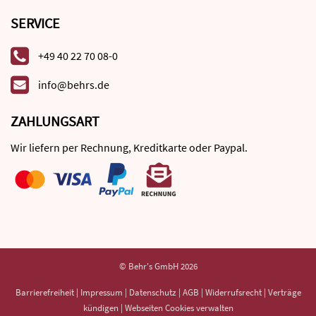
SERVICE
+49 40 22 70 08-0
info@behrs.de
ZAHLUNGSART
Wir liefern per Rechnung, Kreditkarte oder Paypal.
© Behr's GmbH 2026
Barrierefreiheit
|
Impressum
|
Datenschutz
|
AGB
|
Widerrufsrecht
|
Verträge
kündigen
|
Webseiten Cookies verwalten