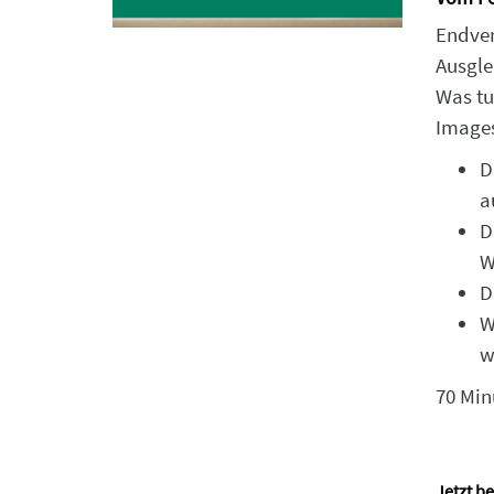
Endver
Ausgle
Was tu
Images
D
a
D
W
D
W
w
70 Min
Jetzt be