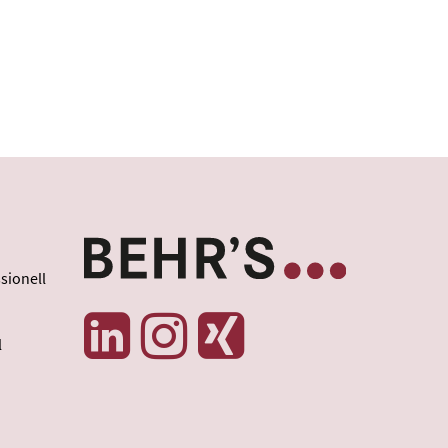
sionell
l