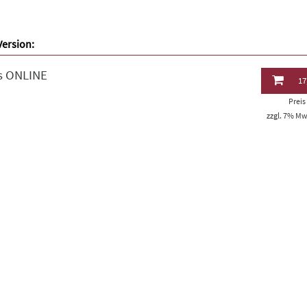
Version:
s ONLINE
17
Prei
zzgl. 7% MwS