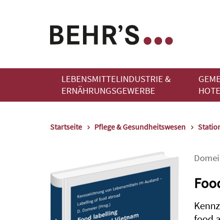
LEBENSMITTELINDUSTRIE &
GEME
ERNÄHRUNGSGEWERBE
HOTE
Startseite
Pflege & Gesundheitswesen
Statio
Domei
Food
Kennz
food 