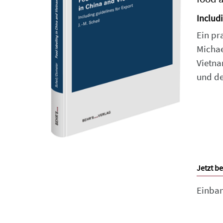
Includi
Ein pr
Michae
Vietna
und de
Jetzt be
Einban