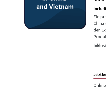
Includi
Ein pr
China 
den Ex
Produ
Inklus
Jetzt be
Onlin