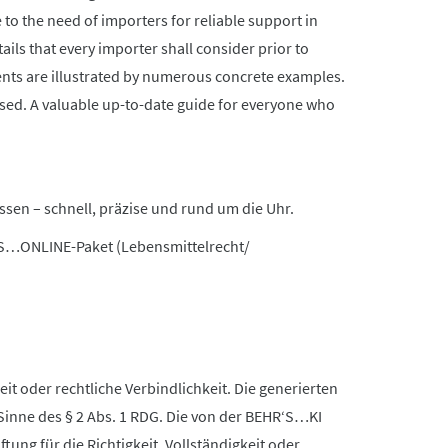
to the need of importers for reliable support in
tails that every importer shall consider prior to
nts are illustrated by numerous concrete examples.
sed. A valuable up-to-date guide for everyone who
ssen – schnell, präzise und rund um die Uhr.
’S…ONLINE-Paket (Lebensmittelrecht/
it oder rechtliche Verbindlichkeit. Die generierten
Sinne des § 2 Abs. 1 RDG. Die von der BEHR‘S…KI
ng für die Richtigkeit, Vollständigkeit oder