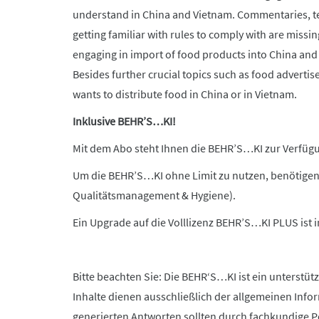
understand in China and Vietnam. Commentaries, text
getting familiar with rules to comply with are missing
engaging in import of food products into China and
Besides further crucial topics such as food advert
wants to distribute food in China or in Vietnam.
Inklusive BEHR’S…KI!
Mit dem Abo steht Ihnen die BEHR’S…KI zur Verfügun
Um die BEHR’S…KI ohne Limit zu nutzen, benötigen
Qualitätsmanagement & Hygiene).
Ein Upgrade auf die Volllizenz BEHR’S…KI PLUS ist
Bitte beachten Sie: Die BEHR‘S…KI ist ein unterstüt
Inhalte dienen ausschließlich der allgemeinen Info
generierten Antworten sollten durch fachkundige Pe