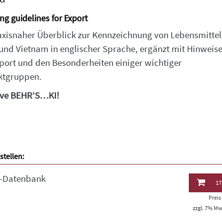
ng guidelines for Export
axisnaher Überblick zur Kennzeichnung von Lebensmittel
und Vietnam in englischer Sprache, ergänzt mit Hinweise
port und den Besonderheiten einiger wichtiger
ktgruppen.
ive BEHR’S…KI!
stellen:
e-Datenbank
17
Prei
zzgl. 7% MwS