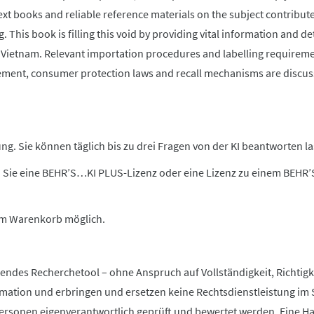
 books and reliable reference materials on the subject contribute 
. This book is filling this void by providing vital information and de
 Vietnam. Relevant importation procedures and labelling requireme
isement, consumer protection laws and recall mechanisms are discus
g. Sie können täglich bis zu drei Fragen von der KI beantworten la
 Sie eine BEHR’S…KI PLUS-Lizenz oder eine Lizenz zu einem BEHR
 im Warenkorb möglich.
zendes Recherchetool – ohne Anspruch auf Vollständigkeit, Richtigke
rmation und erbringen und ersetzen keine Rechtsdienstleistung im 
rsonen eigenverantwortlich geprüft und bewertet werden. Eine Haftu