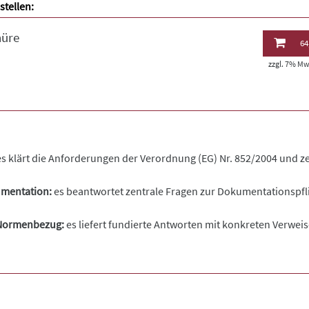
stellen:
hüre
64
zzgl. 7% MwS
s klärt die Anforderungen der Verordnung (EG) Nr. 852/2004 und ze
umentation:
es beantwortet zentrale Fragen zur Dokumentationspflic
d Normenbezug:
es liefert fundierte Antworten mit konkreten Verwe