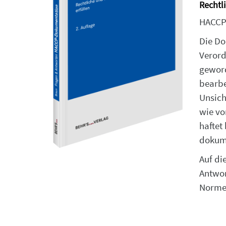
Rechtl
HACCP-
Die Do
Verord
geword
bearbe
Unsich
wie vo
haftet
dokum
Auf di
Antwor
Norme