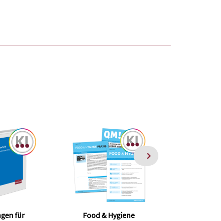
gen für
Food & Hygiene
Praxishandbu