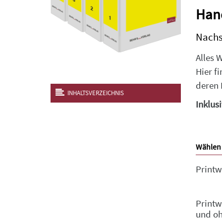
Han
Nachs
Alles 
Hier f
deren 
INHALTSVERZEICHNIS
Inklus
Wählen 
Printw
Printw
und o