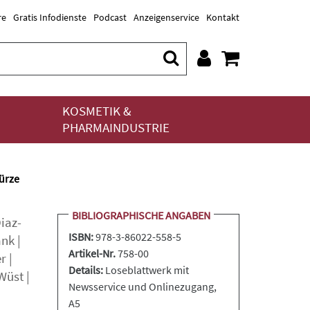
re
Gratis Infodienste
Podcast
Anzeigenservice
Kontakt
KOSMETIK &
PHARMAINDUSTRIE
ürze
BIBLIOGRAPHISCHE ANGABEN
iaz-
ISBN:
978-3-86022-558-5
nk
|
Artikel-Nr.
758-00
er
|
Details:
Loseblattwerk
mit
Wüst
|
Newsservice und Onlinezugang,
A5