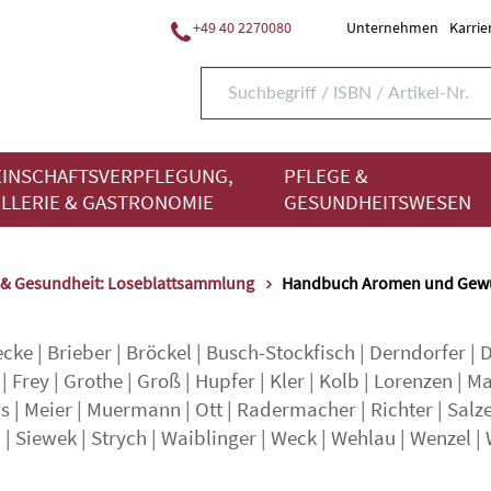
+49 40 2270080
Unternehmen
Karrie
INSCHAFTSVERPFLEGUNG,
PFLEGE &
LLERIE & GASTRONOMIE
GESUNDHEITSWESEN
 & Gesundheit: Loseblattsammlung
Handbuch Aromen und Gew
ecke
|
Brieber
|
Bröckel
|
Busch-Stockfisch
|
Derndorfer
|
D
|
Frey
|
Grothe
|
Groß
|
Hupfer
|
Kler
|
Kolb
|
Lorenzen
|
Ma
s
|
Meier
|
Muermann
|
Ott
|
Radermacher
|
Richter
|
Salz
d
|
Siewek
|
Strych
|
Waiblinger
|
Weck
|
Wehlau
|
Wenzel
|