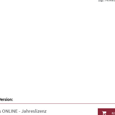
zzgl. 7% MwSt
Version:
 ONLINE - Jahreslizenz
82