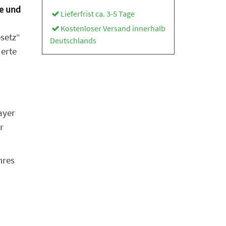
ie und
Lieferfrist ca. 3-5 Tage
Kostenloser Versand innerhalb
setz“
Deutschlands
derte
ayer
r
hres