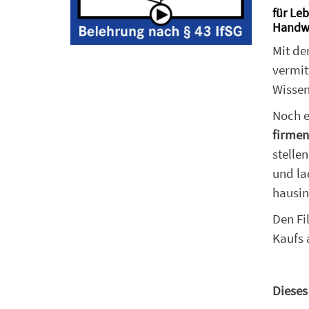
für Le
Handwe
Mit de
vermit
Wissen
Noch e
firmen
stelle
und lad
hausin
Den Fi
Kaufs 
Dieses