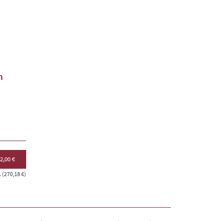
n
2,00 €
 (270,18 €)