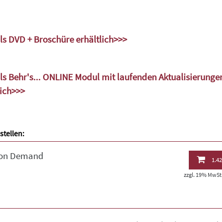
ls DVD + Broschüre erhältlich>>>
ls Behr's... ONLINE Modul mit laufenden Aktualisierunge
lich>>>
stellen:
 on Demand
1.42
zzgl. 19% MwSt.