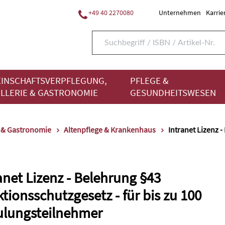
+49 40 2270080
Unternehmen
Karrie
INSCHAFTSVERPFLEGUNG,
PFLEGE &
LLERIE & GASTRONOMIE
GESUNDHEITSWESEN
e & Gastronomie
Altenpflege & Krankenhaus
Intranet Lizenz -
anet Lizenz - Belehrung §43
ktionsschutzgesetz - für bis zu 100
ulungsteilnehmer