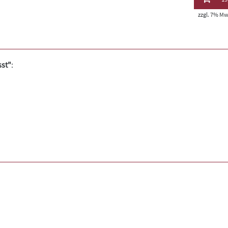
zzgl. 7% MwS
sst"
: