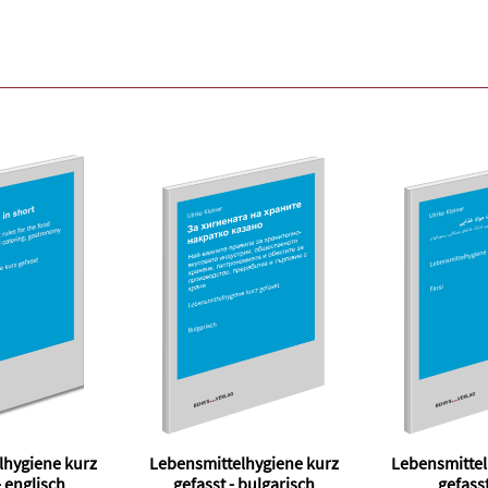
lhygiene kurz
Lebensmittelhygiene kurz
Lebensmittel
- englisch
gefasst - bulgarisch
gefasst