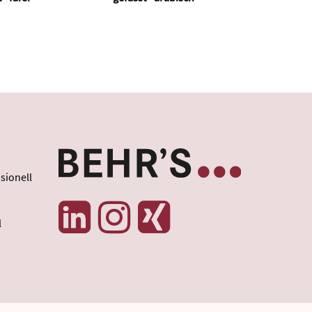
sionell
l