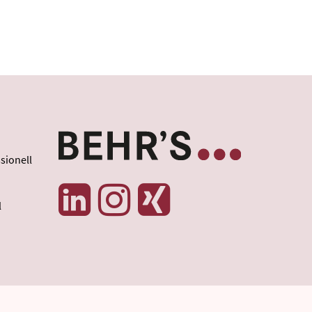
sionell
l