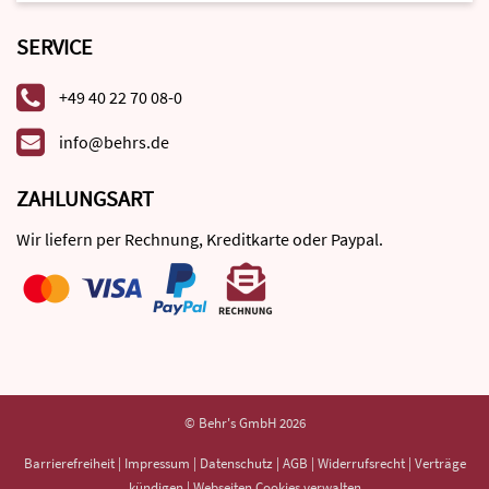
SERVICE
+49 40 22 70 08-0
info@behrs.de
ZAHLUNGSART
Wir liefern per Rechnung, Kreditkarte oder Paypal.
© Behr's GmbH 2026
Barrierefreiheit
|
Impressum
|
Datenschutz
|
AGB
|
Widerrufsrecht
|
Verträge
kündigen
|
Webseiten Cookies verwalten