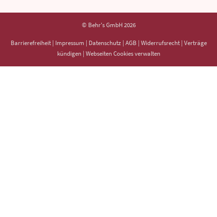
© Behr's GmbH 2026
Barrierefreiheit
|
Impressum
|
Datenschutz
|
AGB
|
Widerrufsrecht
|
Verträge
kündigen
|
Webseiten Cookies verwalten