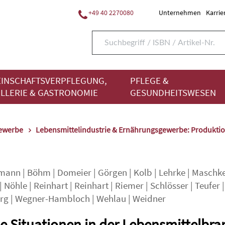
+49 40 2270080
Unternehmen
Karrie
INSCHAFTSVERPFLEGUNG,
PFLEGE &
LLERIE & GASTRONOMIE
GESUNDHEITSWESEN
gewerbe
Lebensmittelindustrie & Ernährungsgewerbe: Produkti
mann
|
Böhm
|
Domeier
|
Görgen
|
Kolb
|
Lehrke
|
Maschk
|
Nöhle
|
Reinhart
|
Reinhart
|
Riemer
|
Schlösser
|
Teufer
|
rg
|
Wegner-Hambloch
|
Wehlau
|
Weidner
e Situationen in der Lebensmittelbr