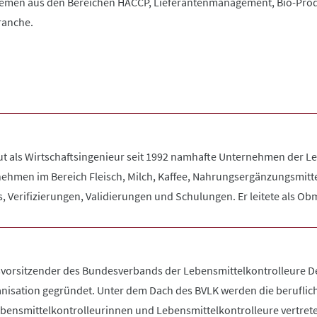
hemen aus den Bereichen HACCP, Lieferantenmanagement, Bio-Prod
ranche.
ut als Wirtschaftsingenieur seit 1992 namhafte Unternehmen der 
hmen im Bereich Fleisch, Milch, Kaffee, Nahrungsergänzungsmittel
s, Verifizierungen, Validierungen und Schulungen. Er leitete als 
orsitzender des Bundesverbands der Lebensmittelkontrolleure Deu
nisation gegründet. Unter dem Dach des BVLK werden die berufliche
ebensmittelkontrolleurinnen und Lebensmittelkontrolleure vertrete