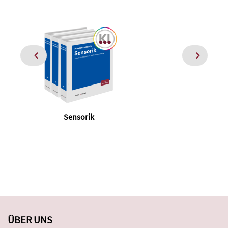
Sensorik
S
ÜBER UNS