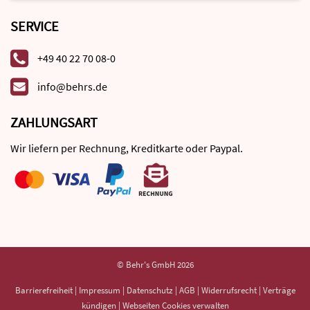
SERVICE
+49 40 22 70 08-0
info@behrs.de
ZAHLUNGSART
Wir liefern per Rechnung, Kreditkarte oder Paypal.
© Behr's GmbH 2026
Barrierefreiheit
|
Impressum
|
Datenschutz
|
AGB
|
Widerrufsrecht
|
Verträge
kündigen
|
Webseiten Cookies verwalten