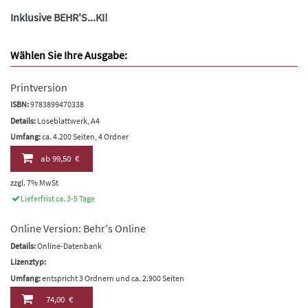
Inklusive BEHR'S...KI!
Wählen Sie Ihre Ausgabe:
Printversion
ISBN:
9783899470338
Details:
Loseblattwerk, A4
Umfang:
ca. 4.200 Seiten, 4 Ordner
ab
99,50 €
zzgl. 7% MwSt
Lieferfrist ca. 3-5 Tage
Online Version: Behr's Online
Details:
Online-Datenbank
Lizenztyp:
Umfang:
entspricht 3 Ordnern und ca. 2.900 Seiten
74,00 €