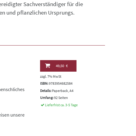
reidigter Sachverständiger für die
en und pflanzlichen Ursprungs.
49,50 €
zzgl. 7% MwSt
ISBN:
9783954682584
menschliches
Details:
Paperback, A4
Umfang:
92 Seiten
Lieferfrist ca. 3-5 Tage
isen unsere