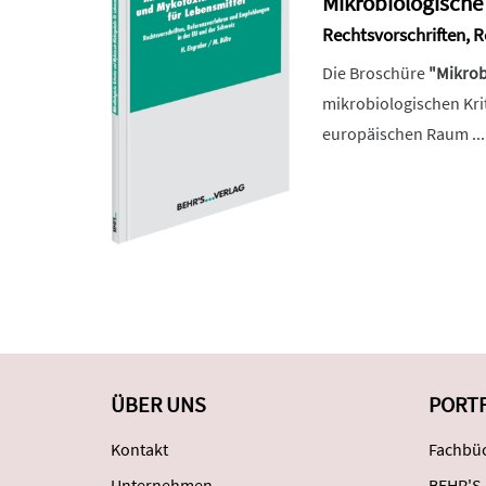
Mikrobiologische
Rechtsvorschriften, 
Die Broschüre
"Mikrob
mikrobiologischen Krit
europäischen Raum ...
ÜBER UNS
PORT
Kontakt
Fachbüc
Unternehmen
BEHR'S.