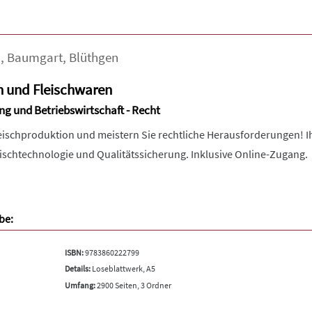
a
,
Baumgart
,
Blüthgen
h und Fleischwaren
ng und Betriebswirtschaft - Recht
leischproduktion und meistern Sie rechtliche Herausforderungen!
eischtechnologie und Qualitätssicherung. Inklusive Online-Zugang.
be:
ISBN:
9783860222799
Details:
Loseblattwerk, A5
Umfang:
2900 Seiten, 3 Ordner