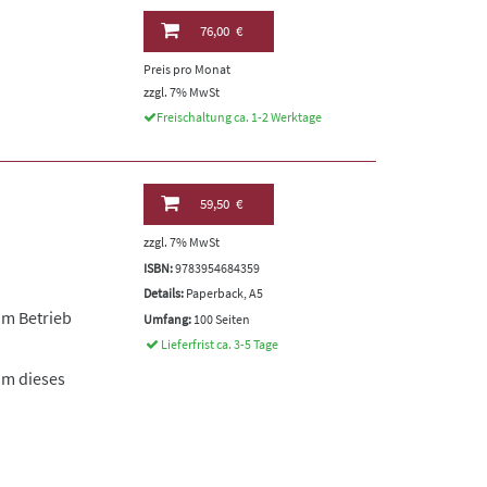
76,00 €
Preis pro Monat
zzgl. 7% MwSt
Freischaltung ca. 1-2 Werktage
59,50 €
zzgl. 7% MwSt
ISBN:
9783954684359
Details:
Paperback, A5
im Betrieb
Umfang:
100 Seiten
Lieferfrist ca. 3-5 Tage
um dieses