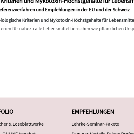
 Kriterien und Mykotoxin-Höchstgehalte für Lebensm
Referenzverfahren und Empfehlungen in der EU und der Schweiz
iologische Kriterien und Mykotoxin-Höchstgehalte für Lebensmitte
erien für nahezu alle Lebensmittel tierischen wie pflanzlichen Urs
FOLIO
EMPFEHLUNGEN
her & Loseblattwerke
Lehrke-Seminar-Pakete
..ONLINE Angebot
Seminar-Vorteils-Pakete Profes