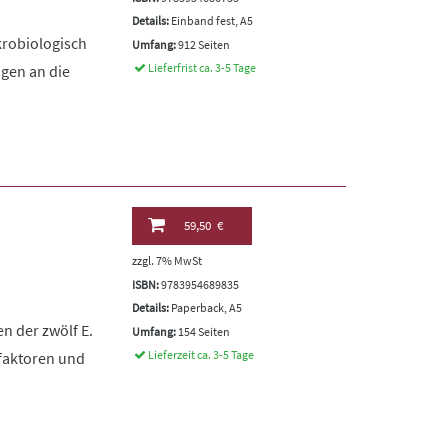
Details:
Einband fest, A5
krobiologisch
Umfang:
912 Seiten
Lieferfrist ca. 3-5 Tage
ngen an die
59,50 €
zzgl. 7% MwSt
ISBN:
9783954689835
Details:
Paperback, A5
n der zwölf E.
Umfang:
154 Seiten
Lieferzeit ca. 3-5 Tage
zfaktoren und