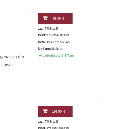
59,50 €
zzgl. 7% MwSt
ISBN:
9783954685189
Details:
Paperback, A5
Umfang:
88 Seiten
Lieferfrist ca. 3-5 Tage
ogenes
, in der
- sowie
199,50 €
zzgl. 7% MwSt
ISBN:
9783954686735