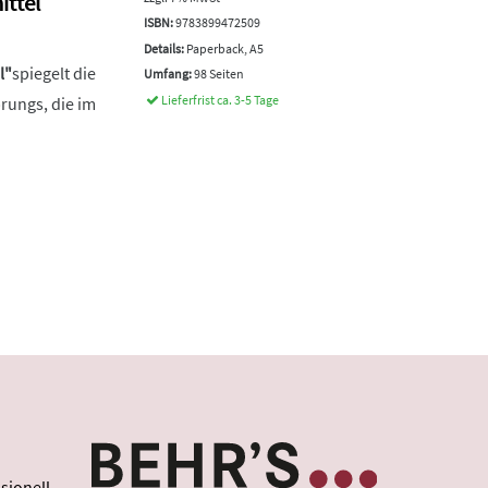
ittel
ISBN:
9783899472509
Details:
Paperback, A5
l"
spiegelt die
Umfang:
98 Seiten
Lieferfrist ca. 3-5 Tage
prungs, die im
sionell