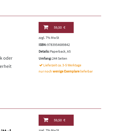
59,50 €
zzgl. 7% MwSt
ISBN:
9783954689842
Details:
Paperback, A5
ik oder
Umfang:
244 Seiten
Lieferzeit ca. 3-5 Werktage
erheit
nur noch
wenige Exemplare
lieferbar
59,50 €
zzgl. 7% MwSt