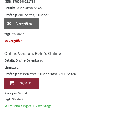
ISBN:
9783860222799
Details:
Loseblattwerk, A5
Umfang:
2900 Seiten, 3 Ordner
Vergriffen
zzgl. 7% MwSt
Vergriffen
Online Version: Behr's Online
Details:
Online-Datenbank
Lizenztyp:
Umfang:
entspricht ca. 3 Ordner bzw. 2.900 Seiten
76,00 €
Preis pro Monat
zzgl. 7% MwSt
Freischaltung ca. 1-2 Werktage