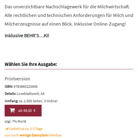
Das unverzichtbare Nachschlagewerk für die Milchwirtschaft.
Alle rechtlichen und technischen Anforderungen für Milch und
Milcherzeugnisse auf einen Blick. Inklusive Online-Zugang!
Inklusive BEHR’S…KI!
Wählen Sie Ihre Ausgabe:
Printversion
ISBN:
9783860220696
Details:
Loseblattwerk, A5
Umfang:
ca. 2.500 Seiten, 3 Ordner
ab
99,50 €
zzgl. 7% MwSt
Lieferfrist ca. 3-5 Tage
nur noch
wenige Exemplare
lieferbar