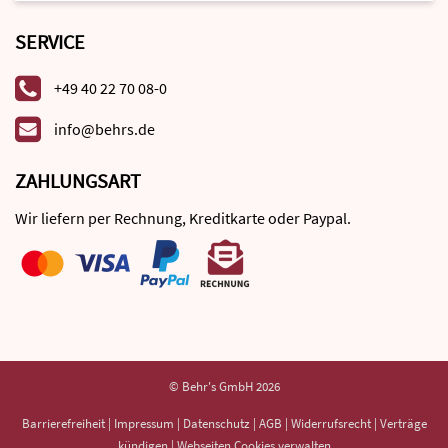
SERVICE
+49 40 22 70 08-0
info@behrs.de
ZAHLUNGSART
Wir liefern per Rechnung, Kreditkarte oder Paypal.
© Behr's GmbH 2026
Barrierefreiheit
|
Impressum
|
Datenschutz
|
AGB
|
Widerrufsrecht
|
Verträge
kündigen
|
Webseiten Cookies verwalten