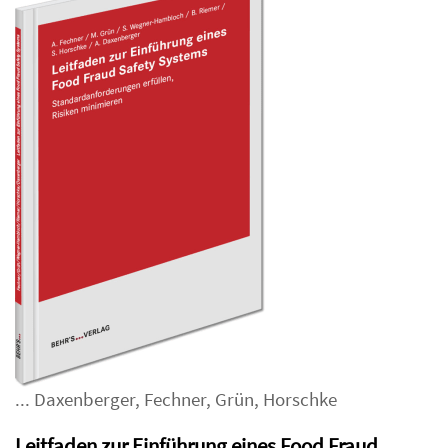
...
Daxenberger
,
Fechner
,
Grün
,
Horschke
Leitfaden zur Einführung eines Food Fraud