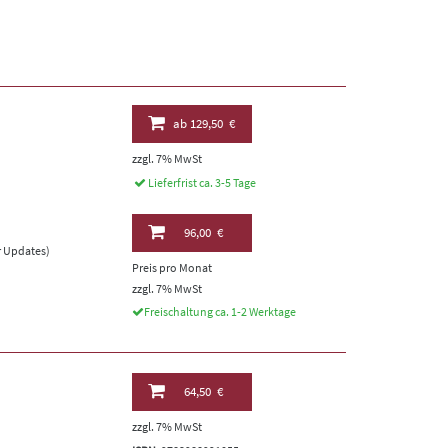
ab
129,50 €
zzgl. 7% MwSt
Lieferfrist ca. 3-5 Tage
96,00 €
er Updates)
Preis pro Monat
zzgl. 7% MwSt
Freischaltung ca. 1-2 Werktage
64,50 €
zzgl. 7% MwSt