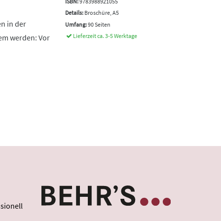
ISBN:
9783988921055
Details:
Broschüre, A5
n in der
Umfang:
90 Seiten
Lieferzeit ca. 3-5 Werktage
lem werden: Vor
sionell