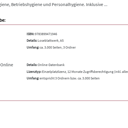
ene, Betriebshygiene und Personalhygiene. Inklusive ...
be:
ISBN:
9783899471946
Details:
Loseblattwerk, A5
Umfang:
ca. 3.000 Seiten, 3 Ordner
 Online
Details:
Online-Datenbank
Lizenztyp:
Einzelplatzlizenz, 12 Monate Zugriffsberechtigung (inkl. all
Umfang:
entspricht 3 Ordnern bzw. ca. 3.000 Seiten