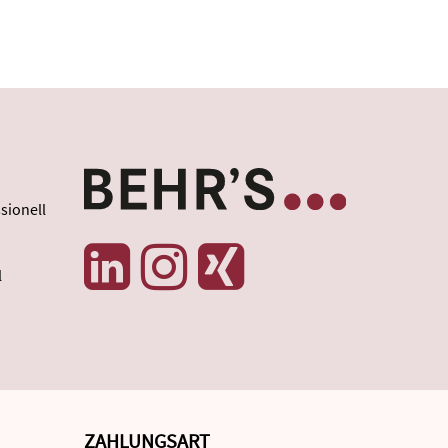
sionell
l
ZAHLUNGSART