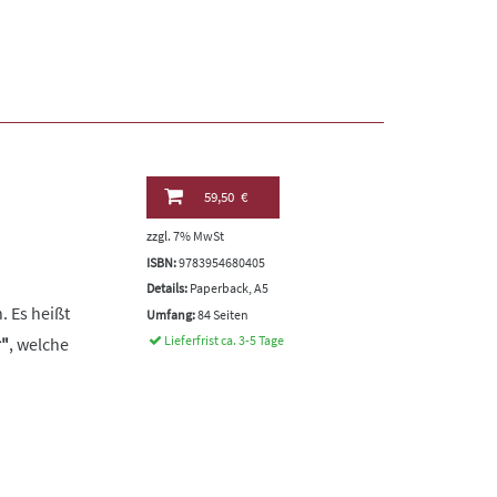
59,50 €
zzgl. 7% MwSt
ISBN:
9783954680405
Details:
Paperback, A5
 Es heißt
Umfang:
84 Seiten
Lieferfrist ca. 3-5 Tage
r"
, welche