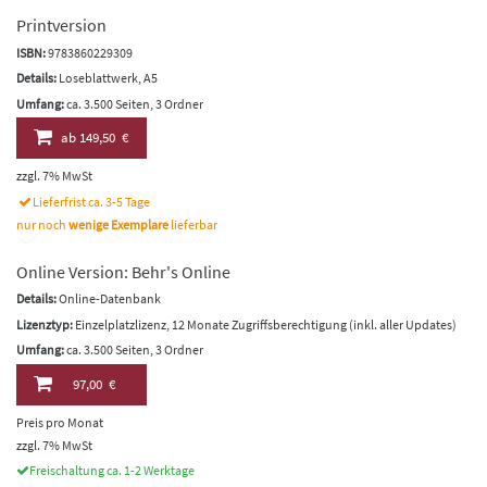
Printversion
ISBN:
9783860229309
Details:
Loseblattwerk, A5
Umfang:
ca. 3.500 Seiten, 3 Ordner
ab
149,50 €
zzgl. 7% MwSt
Lieferfrist ca. 3-5 Tage
nur noch
wenige Exemplare
lieferbar
Online Version: Behr's Online
Details:
Online-Datenbank
Lizenztyp:
Einzelplatzlizenz, 12 Monate Zugriffsberechtigung (inkl. aller Updates)
Umfang:
ca. 3.500 Seiten, 3 Ordner
97,00 €
Preis pro Monat
zzgl. 7% MwSt
Freischaltung ca. 1-2 Werktage