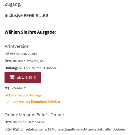
Zugang.
Inklusive BEHR’S…KI!
Wählen Sie Ihre Ausgabe:
Printversion
ISBN:
9783860229309
Details:
Loseblattwerk, A5
Umfang:
ca. 3.500 Seiten, 3 Ordner
ab
149,50 €
zzgl. 7% MwSt
Lieferfrist ca. 3-5 Tage
nur noch
wenige Exemplare
lieferbar
Online Version: Behr's Online
Details:
Online-Datenbank
Lizenztyp:
Einzelplatzlizenz, 12 Monate Zugriffsberechtigung (inkl. aller Updates)