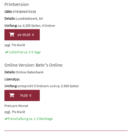
Printversion
ISBN:
9783899470338
Details:
Loseblattwerk, A4
Umfang:
ca. 4.200 Seiten, 4 Ordner
ab
99,50 €
zzgl. 7% MwSt
Lieferfrist ca. 3-5 Tage
Online Version: Behr's Online
Details:
Online-Datenbank
Lizenztyp:
Umfang:
entspricht 3 Ordnern und ca. 2.900 Seiten
74,00 €
Preis pro Monat
zzgl. 7% MwSt
Freischaltung ca. 1-2 Werktage