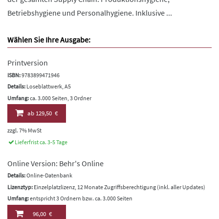
Betriebshygiene und Personalhygiene. Inklusive ...
Wählen Sie Ihre Ausgabe:
Printversion
ISBN:
9783899471946
Details:
Loseblattwerk, A5
Umfang:
ca. 3.000 Seiten, 3 Ordner
ab
129,50 €
zzgl. 7% MwSt
Lieferfrist ca. 3-5 Tage
Online Version: Behr's Online
Details:
Online-Datenbank
Lizenztyp:
Einzelplatzlizenz, 12 Monate Zugriffsberechtigung (inkl. aller Updates)
Umfang:
entspricht 3 Ordnern bzw. ca. 3.000 Seiten
96,00 €