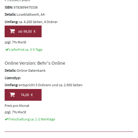
ISBN:
9783899470338
Details:
Loseblattwerk, A4
Umfang:
ca. 4.200 Seiten, 4 Ordner
ab
99,50 €
zzgl. 7% MwSt
Lieferfrist ca. 3-5 Tage
Online Version: Behr's Online
Details:
Online-Datenbank
Lizenztyp:
Umfang:
entspricht 3 Ordnern und ca. 2.900 Seiten
74,00 €
Preis pro Monat
zzgl. 7% MwSt
Freischaltung ca. 1-2 Werktage