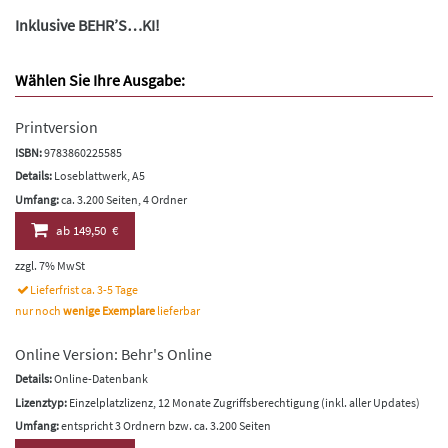
Inklusive BEHR’S…KI!
Wählen Sie Ihre Ausgabe:
Printversion
ISBN:
9783860225585
Details:
Loseblattwerk, A5
Umfang:
ca. 3.200 Seiten, 4 Ordner
ab
149,50 €
zzgl. 7% MwSt
Lieferfrist ca. 3-5 Tage
nur noch
wenige Exemplare
lieferbar
Online Version: Behr's Online
Details:
Online-Datenbank
Lizenztyp:
Einzelplatzlizenz, 12 Monate Zugriffsberechtigung (inkl. aller Updates)
Umfang:
entspricht 3 Ordnern bzw. ca. 3.200 Seiten