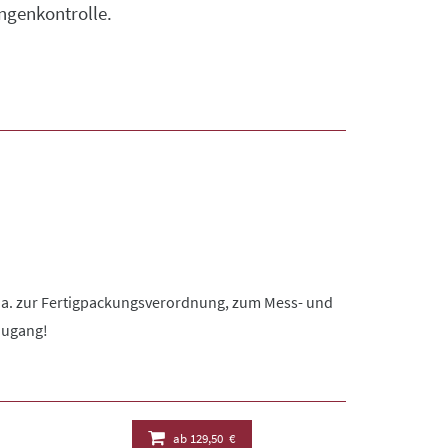
ngenkontrolle.
u.a. zur Fertigpackungsverordnung, zum Mess- und
-Zugang!
ab
129,50 €