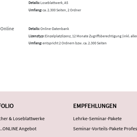
Details:
Loseblattwerk, A5
Umfang:
ca. 2.300 Seiten, 2 Ordner
 Online
Details:
Online-Datenbank
Lizenztyp:
Einzelplatzlizenz, 12 Monate Zugriffsberechtigung (inkl. all
Umfang:
entspricht 2 Ordnern bzw. ca. 2.300 Seiten
FOLIO
EMPFEHLUNGEN
her & Loseblattwerke
Lehrke-Seminar-Pakete
..ONLINE Angebot
Seminar-Vorteils-Pakete Profes