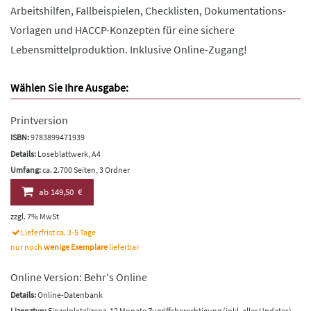
Arbeitshilfen, Fallbeispielen, Checklisten, Dokumentations-
Vorlagen und HACCP-Konzepten für eine sichere
Lebensmittelproduktion. Inklusive Online-Zugang!
Wählen Sie Ihre Ausgabe:
Printversion
ISBN:
9783899471939
Details:
Loseblattwerk, A4
Umfang:
ca. 2.700 Seiten, 3 Ordner
ab
149,50 €
zzgl. 7% MwSt
Lieferfrist ca. 3-5 Tage
nur noch
wenige Exemplare
lieferbar
Online Version: Behr's Online
Details:
Online-Datenbank
Lizenztyp:
Einzelplatzlizenz, 12 Monate Zugriffsberechtigung (inkl. aller Updates)