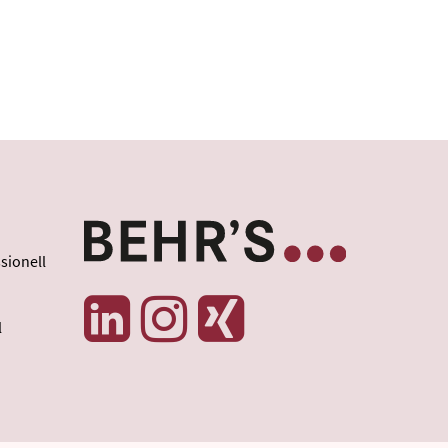
sionell
l