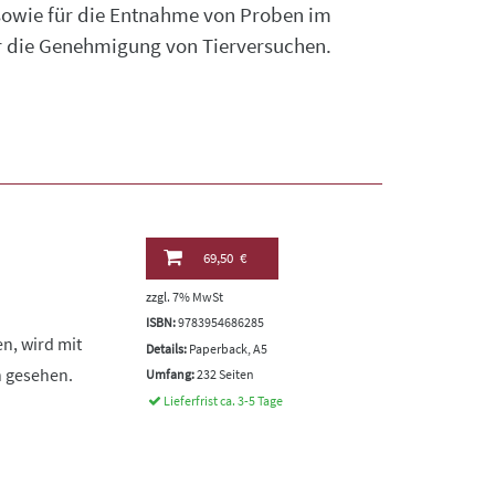
 sowie für die Entnahme von Proben im
r die Genehmigung von Tierversuchen.
69,50 €
zzgl. 7% MwSt
ISBN:
9783954686285
n, wird mit
Details:
Paperback, A5
h gesehen.
Umfang:
232 Seiten
Lieferfrist ca. 3-5 Tage