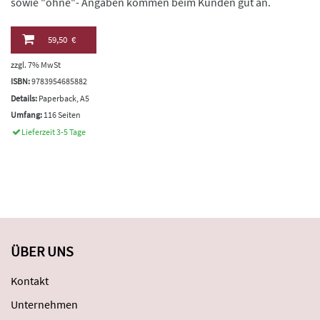
sowie "ohne"- Angaben kommen beim Kunden gut an.
59,50 €
zzgl. 7% MwSt
ISBN:
9783954685882
Details:
Paperback, A5
Umfang:
116 Seiten
Lieferzeit 3-5 Tage
ÜBER UNS
Kontakt
Unternehmen