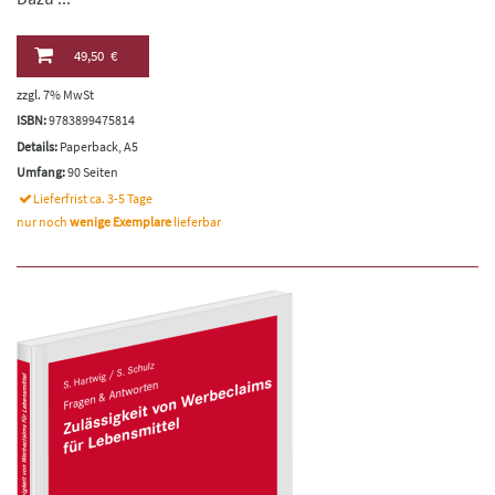
49,50 €
zzgl. 7% MwSt
ISBN:
9783899475814
Details:
Paperback, A5
Umfang:
90 Seiten
Lieferfrist ca. 3-5 Tage
nur noch
wenige Exemplare
lieferbar