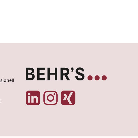
sionell
l