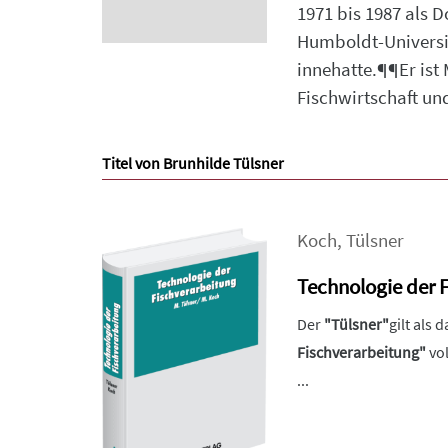
1971 bis 1987 als 
Humboldt-Universit
innehatte.¶¶Er ist
Fischwirtschaft und
Titel von Brunhilde Tülsner
Koch
,
Tülsner
Technologie der 
Der
"Tülsner"
gilt als
Fischverarbeitung"
vol
...