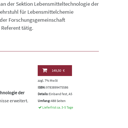
 an der Sektion Lebensmitteltechnologie der
Lehrstuhl für Lebensmittelchemie
e der Forschungsgemeinschaft
Referent tätig.
149,50 €
zzgl. 7% MwSt
ISBN:
9783899475586
hnologie der
Details:
Einband fest, A5
isse erweitert.
Umfang:
488 Seiten
Lieferfrist ca. 3-5 Tage