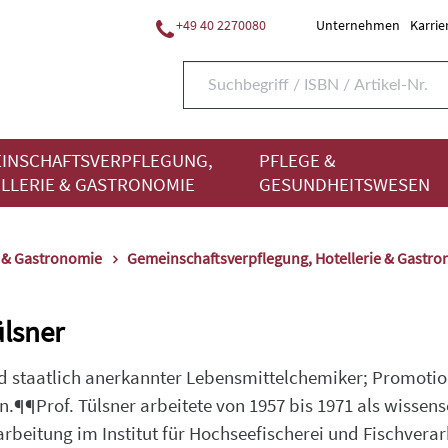
+49 40 2270080
Unternehmen
Karrie
INSCHAFTSVERPFLEGUNG,
PFLEGE &
LLERIE & GASTRONOMIE
GESUNDHEITSWESEN
e & Gastronomie
Gemeinschaftsverpflegung, Hotellerie & Gastr
ülsner
nd staatlich anerkannter Lebensmittelchemiker; Promoti
in.¶¶Prof. Tülsner arbeitete von 1957 bis 1971 als wissens
arbeitung im Institut für Hochseefischerei und Fischvera