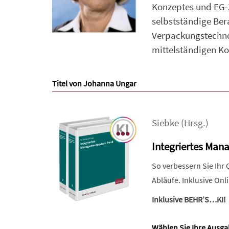
Konzeptes und EG-Z
selbstständige Bera
Verpackungstechno
mittelständigen Kos
Titel von Johanna Ungar
Siebke
(Hrsg.)
Integriertes Ma
So verbessern Sie Ihr
Abläufe. Inklusive On
Inklusive BEHR’S…KI!
Wählen Sie Ihre Ausga