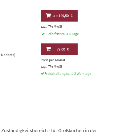
ab
149,50 €
zzgl. 7% MwSt
Lieferfrist ca. 3-5 Tage
79,00 €
er Updates)
Preis pro Monat
zzgl. 7% MwSt
Freischaltung ca. 1-2 Werktage
 Zuständigkeitsbereich - für Großküchen in der