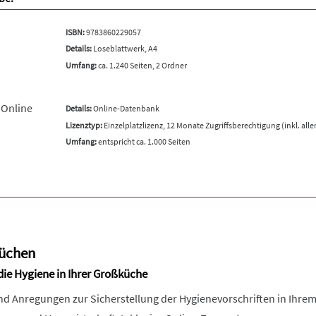
ISBN:
9783860229057
Details:
Loseblattwerk, A4
Umfang:
ca. 1.240 Seiten, 2 Ordner
 Online
Details:
Online-Datenbank
Lizenztyp:
Einzelplatzlizenz, 12 Monate Zugriffsberechtigung (inkl. all
Umfang:
entspricht ca. 1.000 Seiten
küchen
 die Hygiene in Ihrer Großküche
nd Anregungen zur Sicherstellung der Hygienevorschriften in Ihrem