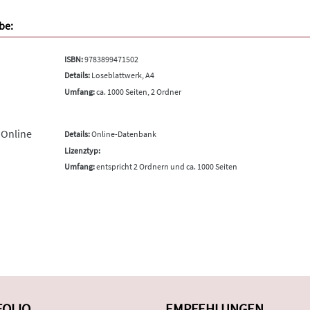
be:
ISBN:
9783899471502
Details:
Loseblattwerk, A4
Umfang:
ca. 1000 Seiten, 2 Ordner
 Online
Details:
Online-Datenbank
Lizenztyp:
Umfang:
entspricht 2 Ordnern und ca. 1000 Seiten
FOLIO
EMPFEHLUNGEN