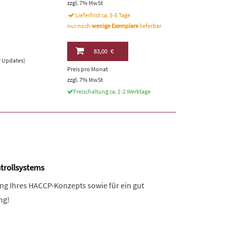
zzgl. 7% MwSt
Lieferfrist ca. 3-5 Tage
nur noch
wenige Exemplare
lieferbar
83,00 €
er Updates)
Preis pro Monat
zzgl. 7% MwSt
Freischaltung ca. 1-2 Werktage
ntrollsystems
lung Ihres HACCP-Konzepts sowie für ein gut
ng!