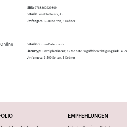
ISBN:
9783860229309
Details:
Loseblattwerk, A5
Umfang:
ca. 3.500 Seiten, 3 Ordner
 Online
Details:
Online-Datenbank
Lizenztyp:
Einzelplatzlizenz, 12 Monate Zugriffsberechtigung (inkl. all
Umfang:
ca. 3.500 Seiten, 3 Ordner
FOLIO
EMPFEHLUNGEN