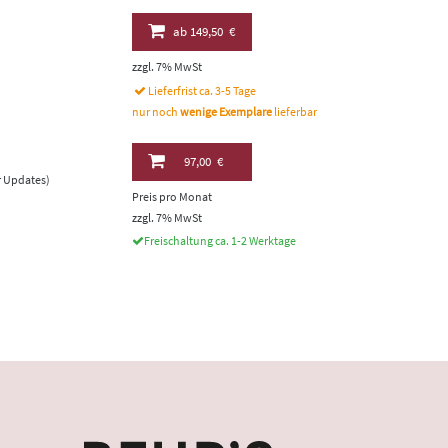
ab
149,50 €
zzgl. 7% MwSt
Lieferfrist ca. 3-5 Tage
nur noch
wenige Exemplare
lieferbar
97,00 €
er Updates)
Preis pro Monat
zzgl. 7% MwSt
Freischaltung ca. 1-2 Werktage